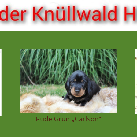
Rüde Grün „Carlson“