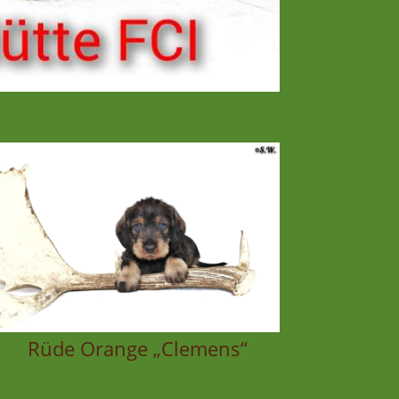
Rüde Orange „Clemens“