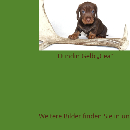
Hündin Gelb „Cea“
Weitere Bilder finden Sie in u