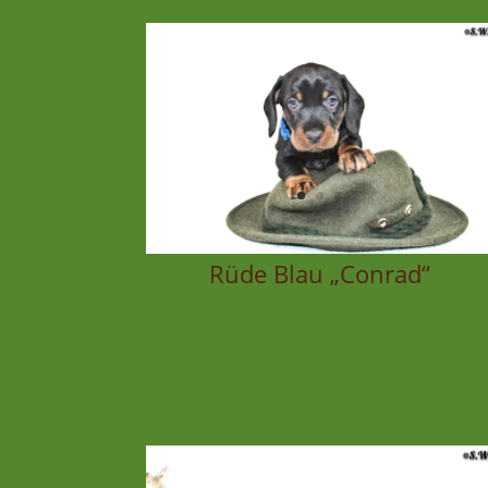
Rüde Blau „Conrad“