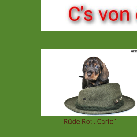
Rüde Rot „Carlo“