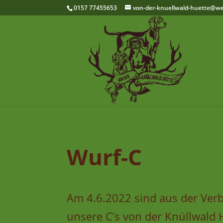
0157 77455653
von-der-knuellwald-huette@w
Wurf-C
Am 4.6.2022 sind aus der Ver
unsere C’s von der Knüllwald H